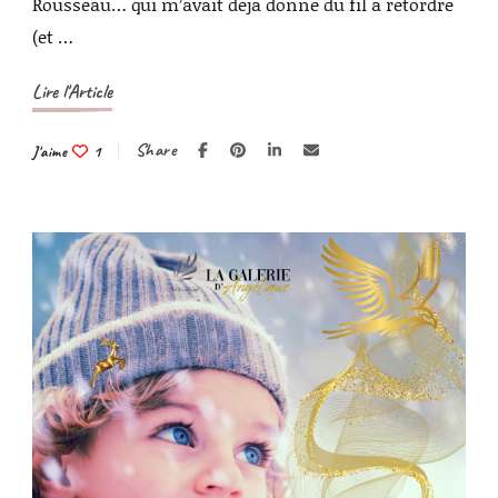
Rousseau… qui m’avait déjà donné du fil à retordre
(et …
Lire l'Article
Share
J'aime
1