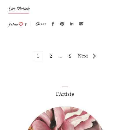
Lire l'Article
Share
J'aime
3
Pagination
Page
Page
…
Page
Next
1
2
5
des
publications
L’Artiste