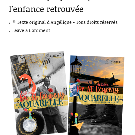
l’enfance retrouvée
© Texte original d'Angélique - Tous droits réservés
on
Leave a Comment
Saint-
Exupéry
et
l’aquarelle
:
l’enfance
retrouvée