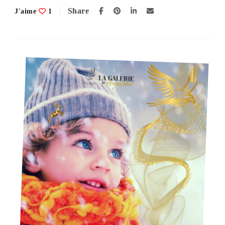
l’éducation
Share
J'aime
1
à
l’art