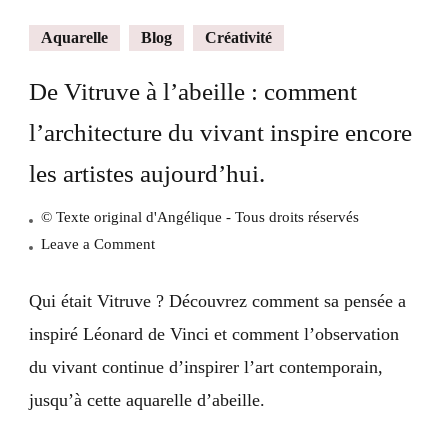
Aquarelle
Blog
Créativité
De Vitruve à l’abeille : comment
l’architecture du vivant inspire encore
les artistes aujourd’hui.
© Texte original d'Angélique - Tous droits réservés
on
Leave a Comment
De
Vitruve
Qui était Vitruve ? Découvrez comment sa pensée a
à
inspiré Léonard de Vinci et comment l’observation
l’abeille
du vivant continue d’inspirer l’art contemporain,
:
jusqu’à cette aquarelle d’abeille.
comment
l’architecture