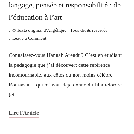
langage, pensée et responsabilité : de
l’éducation à l’art
© Texte original d'Angélique - Tous droits réservés
on
Leave a Comment
Hannah
Arendt,
Connaissez-vous Hannah Arendt ? C’est en étudiant
Janusz
la pédagogie que j’ai découvert cette référence
Korczak
incontournable, aux côtés du non moins célèbre
:
Rousseau… qui m’avait déjà donné du fil à retordre
langage,
(et …
pensée
et
responsabilité
Lire l'Article
:
de