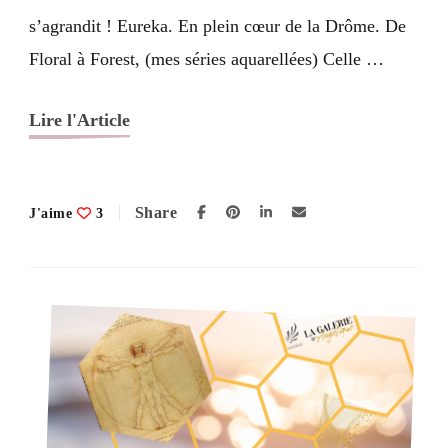
ou,
s’agrandit ! Eureka. En plein cœur de la Drôme. De
quand
Floral à Forest, (mes séries aquarellées) Celle …
Vitruve
s’en
Lire l'Article
mêle !
Share
J'aime
3