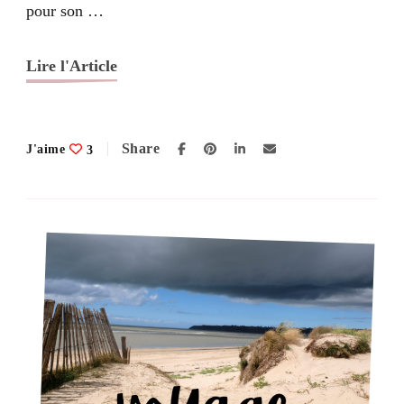
pour son …
retrouvée
Lire l'Article
Share
J'aime
3