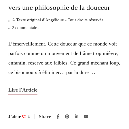
vers une philosophie de la douceur
© Texte original d'Angélique - Tous droits réservés
sur
2 commentaires
Cultiver
l’art
L’émerveillement. Cette douceur que ce monde voit
de
parfois comme un mouvement de l’âme trop mièvre,
l’émerveillement :
enfantin, réservé aux faibles. Ce grand méchant loup,
vers
ce bisounours à éliminer… par la dure …
une
philosophie
Lire l'Article
de
la
douceur
Share
J'aime
4