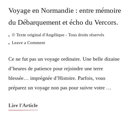
Voyage en Normandie : entre mémoire
du Débarquement et écho du Vercors.
© Texte original d'Angélique - Tous droits réservés
on
Leave a Comment
Voyage
en
Ce ne fut pas un voyage ordinaire. Une belle dizaine
Normandie :
d’heures de patience pour rejoindre une terre
entre
blessée… imprégnée d’Histoire. Parfois, vous
mémoire
préparez un voyage non pas pour suivre votre …
du
Débarquement
Lire l'Article
et
écho
du
Vercors.